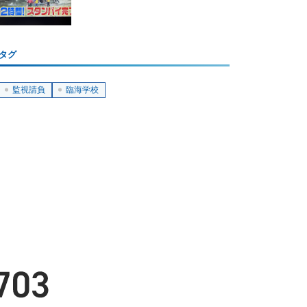
タグ
監視請負
臨海学校