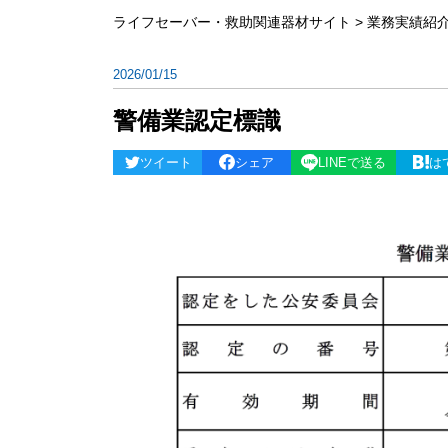
ライフセーバー・救助関連器材サイト
>
業務実績紹
2026/01/15
警備業認定標識
ツイート
シェア
LINEで送る
は