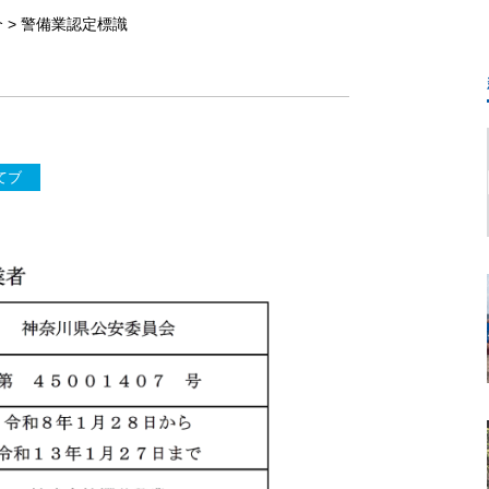
介
>
警備業認定標識
てブ